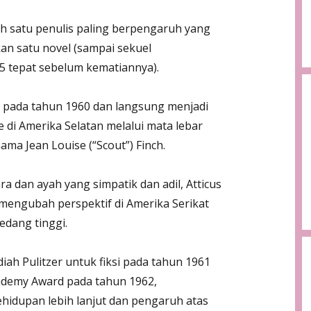
ah satu penulis paling berpengaruh yang
an satu novel (sampai sekuel
15 tepat sebelum kematiannya).
an pada tahun 1960 dan langsung menjadi
me di Amerika Selatan melalui mata lebar
ma Jean Louise (“Scout”) Finch.
a dan ayah yang simpatik dan adil, Atticus
mengubah perspektif di Amerika Serikat
edang tinggi.
ah Pulitzer untuk fiksi pada tahun 1961
ademy Award pada tahun 1962,
hidupan lebih lanjut dan pengaruh atas