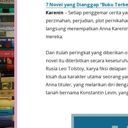
7 Novel yang Dianggap “Buku Terbes
Karenin
– Setiap penggemar cerita ya
perzinahan, perjudian, plot pernikaha
langsung menempatkan Anna Karenina 
mereka.
Dan itulah peringkat yang diberikan o
novel itu diterbitkan secara keseluruh
Rusia Leo Tolstoy, karya fiksi delapa
kisah dua karakter utama: seorang ya
Anna tituler, yang melarikan diri den
tanah bernama Konstantin Levin, yang