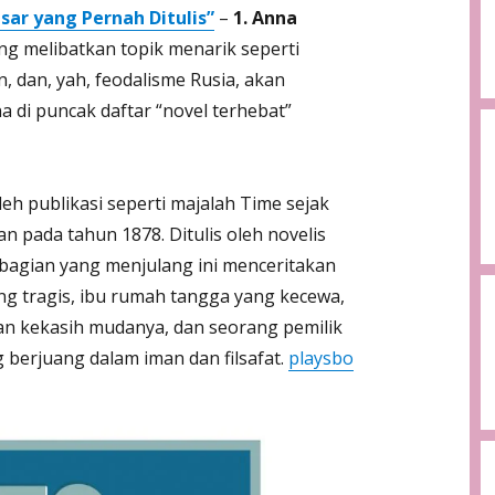
ar yang Pernah Ditulis”
–
1. Anna
ng melibatkan topik menarik seperti
n, dan, yah, feodalisme Rusia, akan
di puncak daftar “novel terhebat”
leh publikasi seperti majalah Time sejak
an pada tahun 1878. Ditulis oleh novelis
n bagian yang menjulang ini menceritakan
ng tragis, ibu rumah tangga yang kecewa,
gan kekasih mudanya, dan seorang pemilik
 berjuang dalam iman dan filsafat.
playsbo