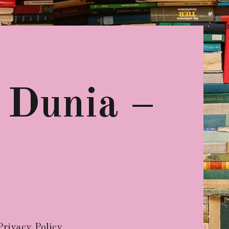
i Dunia –
Privacy Policy