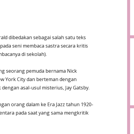
rald dibedakan sebagai salah satu teks
ada seni membaca sastra secara kritis
bacanya di sekolah).
ndang seorang pemuda bernama Nick
ew York City dan berteman dengan
dengan asal-usul misterius, Jay Gatsby.
an orang dalam ke Era Jazz tahun 1920-
entara pada saat yang sama mengkritik