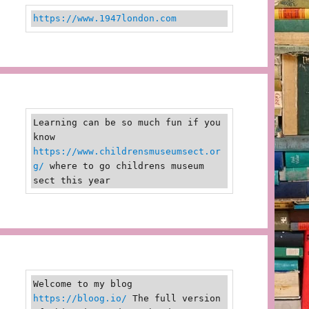
https://www.1947london.com
Learning can be so much fun if you 
know 
https://www.childrensmuseumsect.or
g/
 where to go childrens museum 
sect this year
Welcome to my blog 
https://bloog.io/
 The full version 