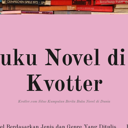
uku Novel d
Kvotter
Kvotter.com Situs Kumpulan Berita Buku Novel di Dunia
el Berdasarkan Jenis dan Genre Yang Ditulis