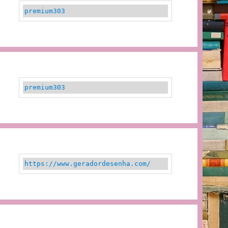
premium303
premium303
https://www.geradordesenha.com/