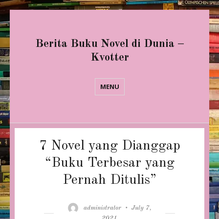
Berita Buku Novel di Dunia –
Kvotter
MENU
7 Novel yang Dianggap
“Buku Terbesar yang
Pernah Ditulis”
Author
Posted
administrator
July 7,
on
2021