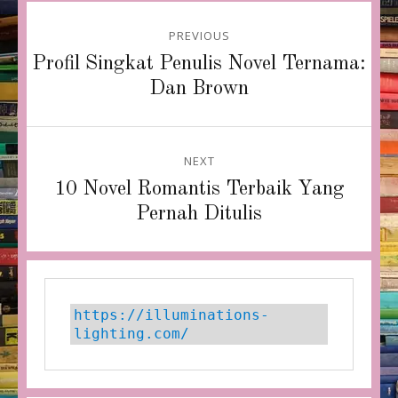
Post
PREVIOUS
navigation
Previous
Profil Singkat Penulis Novel Ternama:
post:
Dan Brown
NEXT
Next
10 Novel Romantis Terbaik Yang
post:
Pernah Ditulis
https://illuminations-
lighting.com/