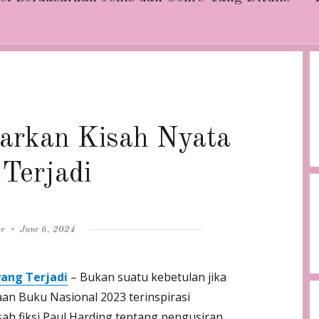
arkan Kisah Nyata
Terjadi
Posted
or
June 6, 2024
on
yang Terjadi
– Bukan suatu kebetulan jika
aan Buku Nasional 2023 terinspirasi
isah fiksi Paul Harding tentang pengusiran