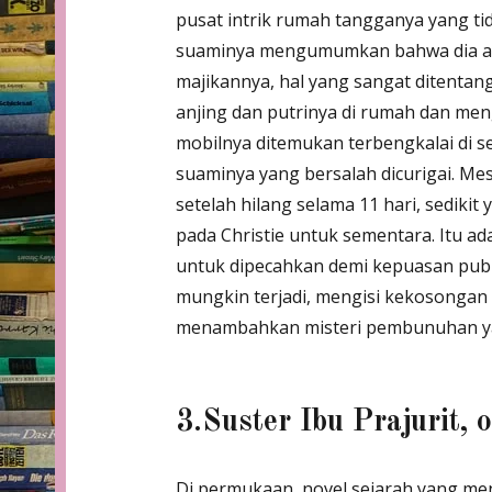
pusat intrik rumah tangganya yang ti
suaminya mengumumkan bahwa dia a
majikannya, hal yang sangat ditentang
anjing dan putrinya di rumah dan men
mobilnya ditemukan terbengkalai di s
suaminya yang bersalah dicurigai. Me
setelah hilang selama 11 hari, sedikit
pada Christie untuk sementara. Itu ada
untuk dipecahkan demi kepuasan pub
mungkin terjadi, mengisi kekosongan 
menambahkan misteri pembunuhan yan
3.Suster Ibu Prajurit, 
Di permukaan, novel sejarah yang 