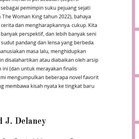
s sebagai pemimpin suku pejuang sejati
 The Woman King tahun 2022), bahaya
 cerita dan mengharapkannya. cukup. Kita
 banyak perspektif, dan lebih banyak seni
i sudut pandang dan lensa yang berbeda.
anusiakan masa lalu, menghidupkan
 disalahartikan atau diabaikan oleh arsip
ini (dan untuk merayakan finalis
ami mengumpulkan beberapa novel favorit
ng membawa kisah nyata ke tingkat baru
d J. Delaney