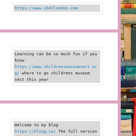
https://www.1947london.com
Learning can be so much fun if you 
know 
https://www.childrensmuseumsect.or
g/
 where to go childrens museum 
sect this year
Welcome to my blog 
https://bloog.io/
 The full version 