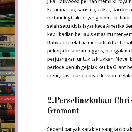
Jika Hollywood pernah memiliki royalt
ketampanan, karisma, bakat, dan kec
tertandingi, aktor yang memulai karir
salah satu idola layar kaca Amerika S
kepribadian berlapis emas itu menyem
Bahkan setelah ia menjadi aktor hebat
pekerja kelahiran Inggris, mengalami 
perjuangkan untuk taklukkan. Novel bi
periode penuh gejolak ketika Grant be
mengatasi masalahnya dengan melaku
2.Perselingkuhan Chris
Gramont
Seperti banyak karakter yang ia cipt