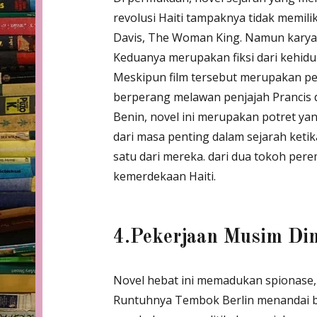
revolusi Haiti tampaknya tidak memili
Davis, The Woman King. Namun karya-
Keduanya merupakan fiksi dari kehid
Meskipun film tersebut merupakan p
berperang melawan penjajah Prancis d
Benin, novel ini merupakan potret yang
dari masa penting dalam sejarah keti
satu dari mereka. dari dua tokoh pe
kemerdekaan Haiti.
4.Pekerjaan Musim Din
Novel hebat ini memadukan spionase
Runtuhnya Tembok Berlin menandai 