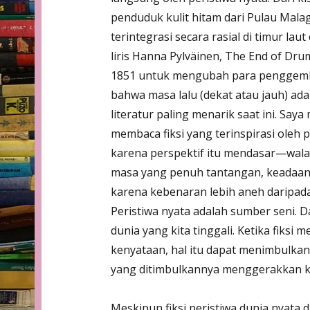
penduduk kulit hitam dari Pulau Mala
terintegrasi secara rasial di timur lau
liris Hanna Pylväinen, The End of Dr
1851 untuk mengubah para penggembal
bahwa masa lalu (dekat atau jauh) ad
literatur paling menarik saat ini. Say
membaca fiksi yang terinspirasi oleh 
karena perspektif itu mendasar—walau
masa yang penuh tantangan, keadaan b
karena kebenaran lebih aneh daripada 
Peristiwa nyata adalah sumber seni.
dunia yang kita tinggali. Ketika fiksi
kenyataan, hal itu dapat menimbulk
yang ditimbulkannya menggerakkan kit
Meskipun fiksi peristiwa dunia nyata 