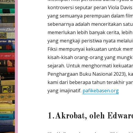
kontroversi seputar peran Viola Davi
yang semuanya perempuan dalam film
sebenarnya adalah menceritakan satu
memerlukan lebih banyak cerita, lebih
yang mengkaji peristiwa nyata melalu
Fiksi mempunyai kekuatan untuk mem
kisah-kisah orang-orang yang mungkin
sejarah. Untuk menghormati kekuatan 
Penghargaan Buku Nasional 2023), k
kami dari beberapa tahun terakhir ya
yang imajinatif.
pafikebasen.org
1.Akrobat, oleh Edwar