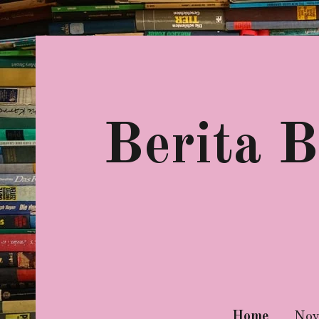
Berita B
Home
Nov