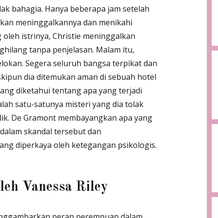
dak bahagia. Hanya beberapa jam setelah
kan meninggalkannya dan menikahi
 oleh istrinya, Christie meninggalkan
ghilang tanpa penjelasan. Malam itu,
elokan. Segera seluruh bangsa terpikat dan
skipun dia ditemukan aman di sebuah hotel
 yang diketahui tentang apa yang terjadi
lah satu-satunya misteri yang dia tolak
lik. De Gramont membayangkan apa yang
dalam skandal tersebut dan
g diperkaya oleh ketegangan psikologis.
oleh Vanessa Riley
menggambarkan peran perempuan dalam