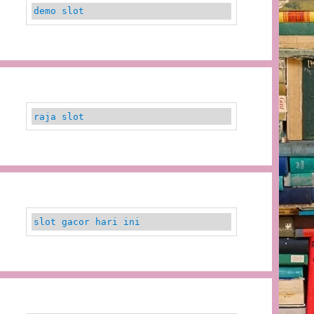
demo slot
raja slot
slot gacor hari ini