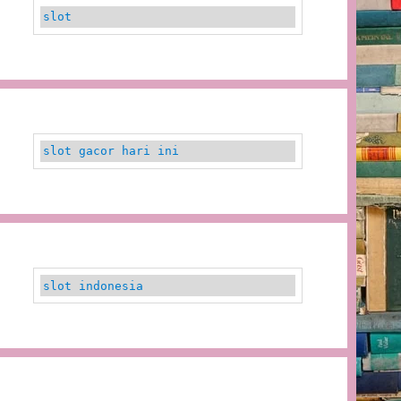
slot
slot gacor hari ini
slot indonesia