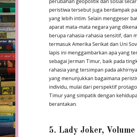
perubahan geopolitik dan sosial seca
peristiwa tersebut juga berdampak p
yang lebih intim. Selain menggeser b
aparat mata-mata negara yang dikenal
berupa rahasia-rahasia sensitif, dan
termasuk Amerika Serikat dan Uni Sov
lapis ini menggambarkan apa yang terj
sebagai Jerman Timur, baik pada ting
rahasia yang tersimpan pada akhirnya
yang menunjukkan bagaimana peristiw
individu, mulai dari perspektif prota
Timur yang simpatik dengan kehidup
berantakan.
5. Lady Joker, Volume