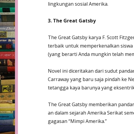
lingkungan sosial Amerika.
3. The Great Gatsby
The Great Gatsby karya F. Scott Fitzge
terbaik untuk memperkenalkan siswa p
(yang berarti Anda mungkin telah mem
Novel ini diceritakan dari sudut pa
Carraway yang baru saja pindah ke N
tetangga kaya barunya yang eksentrik 
The Great Gatsby memberikan pandang
an dalam sejarah Amerika Serikat sem
gagasan “Mimpi Amerika.”