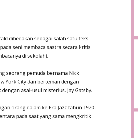
rald dibedakan sebagai salah satu teks
ada seni membaca sastra secara kritis
bacanya di sekolah).
ndang seorang pemuda bernama Nick
ew York City dan berteman dengan
dengan asal-usul misterius, Jay Gatsby.
an orang dalam ke Era Jazz tahun 1920-
entara pada saat yang sama mengkritik