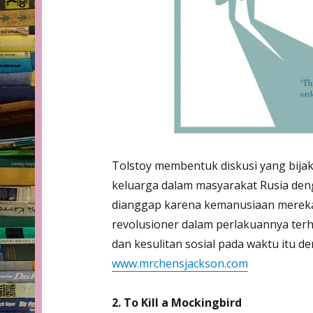
Tolstoy membentuk diskusi yang bijaks
keluarga dalam masyarakat Rusia den
dianggap karena kemanusiaan mereka y
revolusioner dalam perlakuannya te
dan kesulitan sosial pada waktu itu d
www.mrchensjackson.com
2. To Kill a Mockingbird