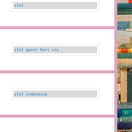
slot
slot gacor hari ini
slot indonesia