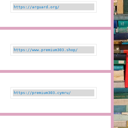
https://arguard.org/
https://www.premium303.shop/
https://premium303.cymru/