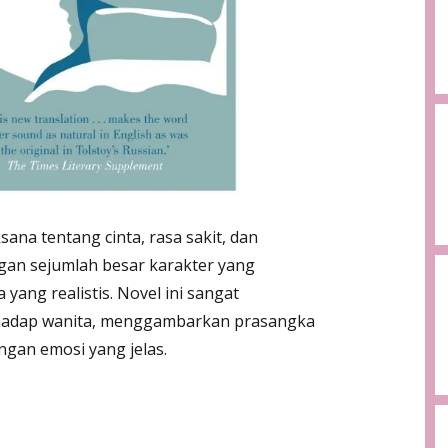
ana tentang cinta, rasa sakit, dan
gan sejumlah besar karakter yang
ang realistis. Novel ini sangat
rhadap wanita, menggambarkan prasangka
engan emosi yang jelas.