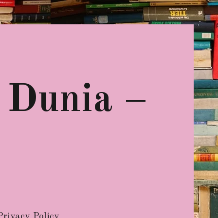
i Dunia –
Privacy Policy