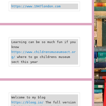
https://www.1947london.com
Learning can be so much fun if you 
know 
https://www.childrensmuseumsect.or
g/
 where to go childrens museum 
sect this year
Welcome to my blog 
https://bloog.io/
 The full version 