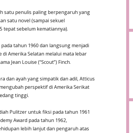
ah satu penulis paling berpengaruh yang
an satu novel (sampai sekuel
15 tepat sebelum kematiannya).
an pada tahun 1960 dan langsung menjadi
me di Amerika Selatan melalui mata lebar
ma Jean Louise (“Scout”) Finch.
a dan ayah yang simpatik dan adil, Atticus
mengubah perspektif di Amerika Serikat
edang tinggi.
ah Pulitzer untuk fiksi pada tahun 1961
ademy Award pada tahun 1962,
hidupan lebih lanjut dan pengaruh atas