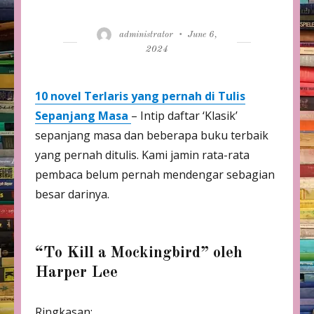
Author
Posted
administrator
June 6,
on
2024
10 novel Terlaris yang pernah di Tulis
Sepanjang Masa
– Intip daftar ‘Klasik’
sepanjang masa dan beberapa buku terbaik
yang pernah ditulis. Kami jamin rata-rata
pembaca belum pernah mendengar sebagian
besar darinya.
“To Kill a Mockingbird” oleh
Harper Lee
Ringkasan: