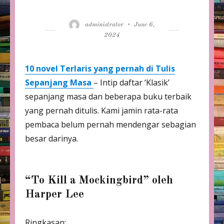
Author
Posted
administrator
June 6,
on
2024
10 novel Terlaris yang pernah di Tulis
Sepanjang Masa
– Intip daftar ‘Klasik’
sepanjang masa dan beberapa buku terbaik
yang pernah ditulis. Kami jamin rata-rata
pembaca belum pernah mendengar sebagian
besar darinya.
“To Kill a Mockingbird” oleh
Harper Lee
Ringkasan: